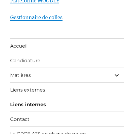
Plateforme MOODLE
Gestionnaire de colles
Accueil
Candidature
ouvrir
Matières
le
sous-
menu
Liens externes
Liens internes
Contact
La CPGE ATS en classe de neige